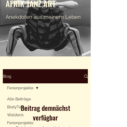
AFRIK TANZ ART
Anekdoten aus meinem Leben
Blog
Ferienprojekte
Alle Beiträge
Beitrag demnächst
BodyTalk
verfügbar
Waldeck
Ferienprojekte