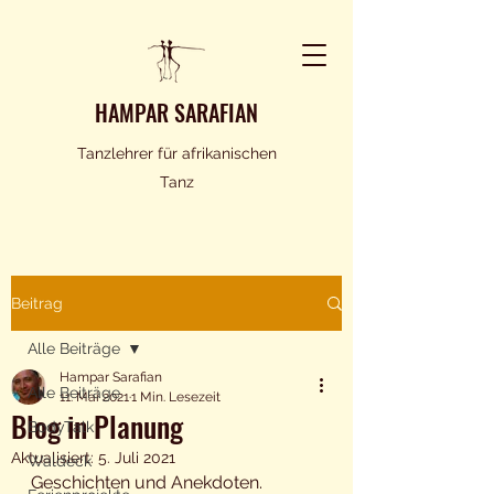
HAMPAR SARAFIAN
Tanzlehrer für afrikanischen
Tanz
Beitrag
Alle Beiträge
Hampar Sarafian
Alle Beiträge
11. Mai 2021
1 Min. Lesezeit
Blog in Planung
BodyTalk
Aktualisiert:
5. Juli 2021
Waldeck
Geschichten und Anekdoten.